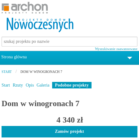
Wyszukiwanie zaawansowane
Strona główna
tel. 12 372 19 00
START
DOM W WINOGRONACH 7
Projekty domów
Start
Rzuty
Opis
Galeria
Podobne projekty
Pomoc
Dom w winogronach 7
Zamów katalog z projektami domów
4 340 zł
Kontakt
Zamów projekt