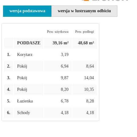
wersja podstawowa
wersja w lustrzanym odbiciu
Pow. użytkowa
Pow. podłogi
PODDASZE
39,16 m²
48,68 m²
1.
Korytarz
3,19
2.
Pokój
6,94
8,64
3.
Pokój
9,87
14,04
4.
Pokój
8,20
10,35
5.
Łazienka
6,78
8,28
6.
Schody
4,18
4,18