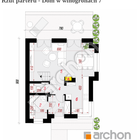
Rzut parteru - Dom w winogronach 7