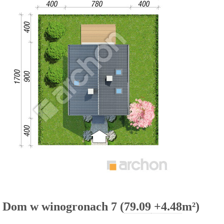
Dom w winogronach 7 (
79.09
+4.48
m²)