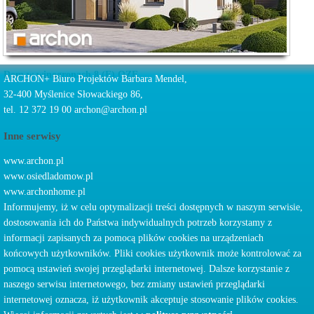
Dom w winogronach 8 (E) OZE
ARCHON+ Biuro Projektów Barbara Mendel,
32-400 Myślenice Słowackiego 86,
tel. 12 372 19 00 archon@archon.pl
Inne serwisy
www.archon.pl
www.osiedladomow.pl
www.archonhome.pl
Informujemy, iż w celu optymalizacji treści dostępnych w naszym serwisie,
dostosowania ich do Państwa indywidualnych potrzeb korzystamy z
informacji zapisanych za pomocą plików cookies na urządzeniach
końcowych użytkowników. Pliki cookies użytkownik może kontrolować za
pomocą ustawień swojej przeglądarki internetowej. Dalsze korzystanie z
naszego serwisu internetowego, bez zmiany ustawień przeglądarki
internetowej oznacza, iż użytkownik akceptuje stosowanie plików cookies.