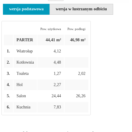
wersja podstawowa
wersja w lustrzanym odbiciu
Pow. użytkowa
Pow. podłogi
PARTER
44,41 m²
46,98 m²
1.
Wiatrołap
4,12
2.
Kotłownia
4,48
3.
Toaleta
1,27
2,02
4.
Hol
2,27
5.
Salon
24,44
26,26
6.
Kuchnia
7,83