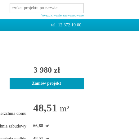
Wyszukiwanie zaawansowane
tel. 12 372 19 00
3 980 zł
Zamów projekt
48,51
m²
ierzchnia domu
66,88 m²
chnia zabudowy
48,51 m²
rzchnia podłóg