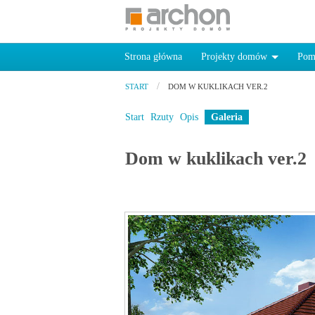
Strona główna
Projekty domów
Pom
START
DOM W KUKLIKACH VER.2
Start
Rzuty
Opis
Galeria
Dom w kuklikach ver.2