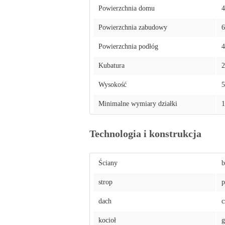
Powierzchnia domu
4
Powierzchnia zabudowy
6
Powierzchnia podłóg
4
Kubatura
2
Wysokość
5
Minimalne wymiary działki
1
Technologia i konstrukcja
Ściany
b
strop
p
dach
c
kocioł