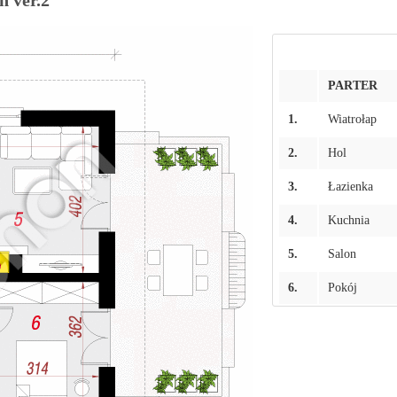
PARTER
1.
Wiatrołap
2.
Hol
3.
Łazienka
4.
Kuchnia
5.
Salon
6.
Pokój