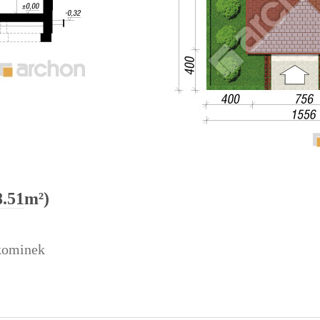
8.51
m²)
 kominek