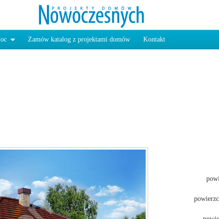
oc
Zamów katalog z projektami domów
Kontakt
pow
powierz
powie