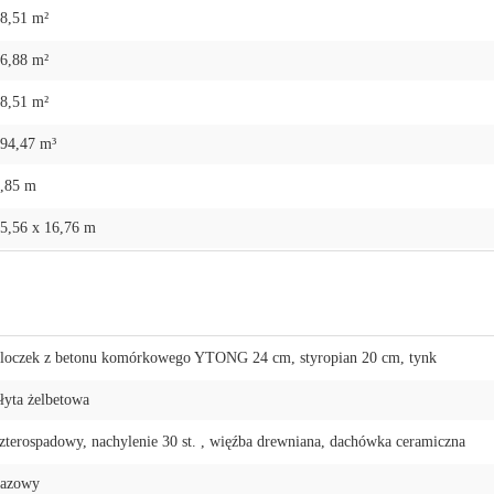
8,51 m²
6,88 m²
8,51 m²
94,47 m³
,85 m
5,56 x 16,76 m
loczek z betonu komórkowego YTONG 24 cm, styropian 20 cm, tynk
łyta żelbetowa
zterospadowy, nachylenie 30 st. , więźba drewniana, dachówka ceramiczna
gazowy