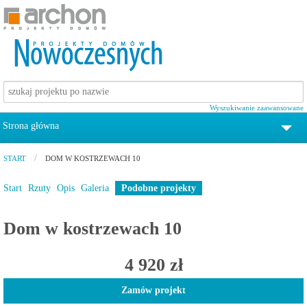
Wyszukiwanie zaawansowane
Strona główna
tel. 12 372 19 00
START
DOM W KOSTRZEWACH 10
Projekty domów
Start
Rzuty
Opis
Galeria
Podobne projekty
Pomoc
Dom w kostrzewach 10
Zamów katalog z projektami domów
4 920 zł
Kontakt
Zamów projekt