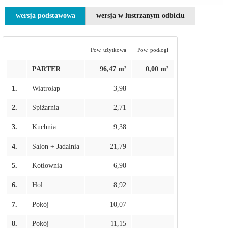
wersja podstawowa
wersja w lustrzanym odbiciu
Pow. użytkowa
Pow. podłogi
PARTER
96,47 m²
0,00 m²
1.
Wiatrołap
3,98
2.
Spiżarnia
2,71
3.
Kuchnia
9,38
4.
Salon + Jadalnia
21,79
5.
Kotłownia
6,90
6.
Hol
8,92
7.
Pokój
10,07
8.
Pokój
11,15