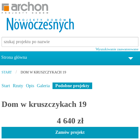
Wyszukiwanie zaawansowane
Strona główna
tel. 12 372 19 00
START
DOM W KRUSZCZYKACH 19
Projekty domów
Start
Rzuty
Opis
Galeria
Podobne projekty
Pomoc
Dom w kruszczykach 19
Zamów katalog z projektami domów
4 640 zł
Kontakt
Zamów projekt