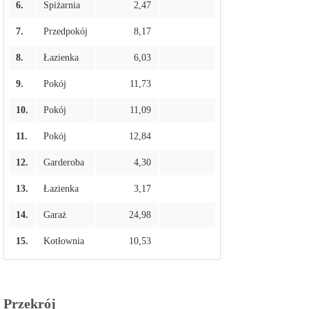
6.
Spiżarnia
2,47
7.
Przedpokój
8,17
8.
Łazienka
6,03
9.
Pokój
11,73
10.
Pokój
11,09
11.
Pokój
12,84
12.
Garderoba
4,30
13.
Łazienka
3,17
14.
Garaż
24,98
15.
Kotłownia
10,53
Przekrój