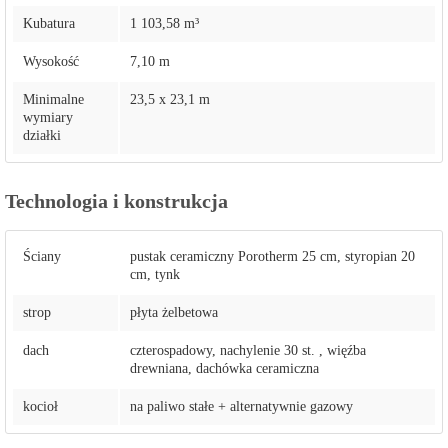
Kubatura
1 103,58 m³
Wysokość
7,10 m
Minimalne
23,5 x 23,1 m
wymiary
działki
Technologia i konstrukcja
Ściany
pustak ceramiczny Porotherm 25 cm, styropian 20
cm, tynk
strop
płyta żelbetowa
dach
czterospadowy, nachylenie 30 st. , więźba
drewniana, dachówka ceramiczna
kocioł
na paliwo stałe + alternatywnie gazowy