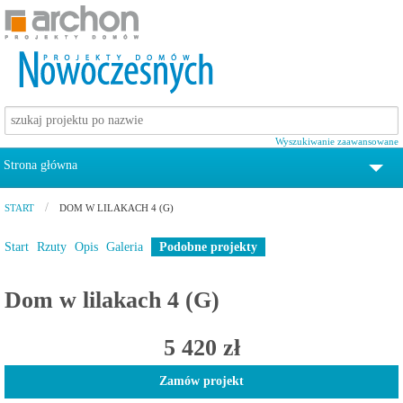
Wyszukiwanie zaawansowane
Strona główna
tel. 12 372 19 00
START
DOM W LILAKACH 4 (G)
Projekty domów
Start
Rzuty
Opis
Galeria
Podobne projekty
Pomoc
Dom w lilakach 4 (G)
Zamów katalog z projektami domów
5 420 zł
Kontakt
Zamów projekt