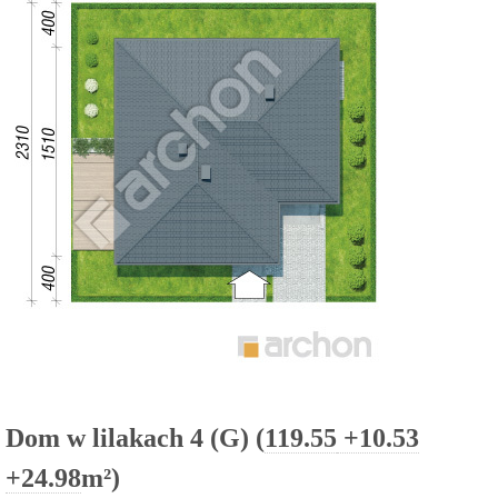
Dom w lilakach 4 (G) (
119.55
+10.53
+24.98
m²)