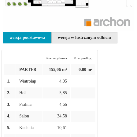
wersja podstawowa
wersja w lustrzanym odbiciu
Pow. użytkowa
Pow. podłogi
PARTER
155,06 m²
0,00 m²
1.
Wiatrołap
4,05
2.
Hol
5,85
3.
Pralnia
4,66
4.
Salon
34,58
5.
Kuchnia
10,61