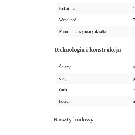
Kubatura
1
Wysokość
7
Minimalne wymiary działki
1
Technologia i konstrukcja
Ściany
p
strop
p
dach
c
kocioł
n
Koszty budowy