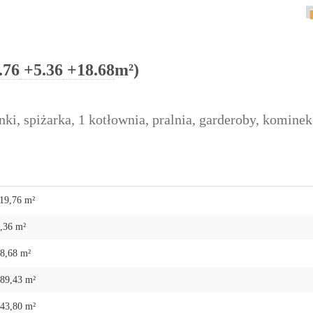
.76
+5.36
+18.68
m²)
enki, spiżarka, 1 kotłownia, pralnia, garderoby, kominek
19,76 m²
,36 m²
8,68 m²
89,43 m²
43,80 m²