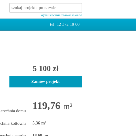
Wyszukiwanie zaawansowane
tel. 12 372 19 00
5 100 zł
Zamów projekt
119,76
m²
ierzchnia domu
5,36 m²
chnia kotłowni
18,68 m²
rzchnia garażu