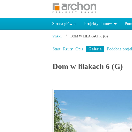
Strona główna
Projekty domów
Pom
START
DOM W LILAKACH 6 (G)
Start
Rzuty
Opis
Galeria
Podobne proje
Dom w lilakach 6 (G)