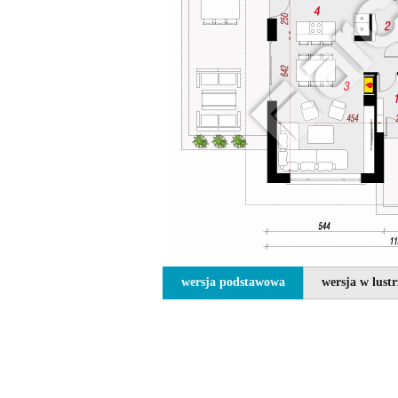
wersja podstawowa
wersja w lust