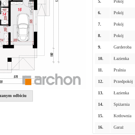
5.
Pokój
6.
Pokój
7.
Pokój
8.
Pokój
9.
Garderoba
10.
Łazienka
11.
Pralnia
12.
Przedpokój
13.
Łazienka
rzanym odbiciu
14.
Spiżarnia
15.
Kotłownia
16.
Garaż