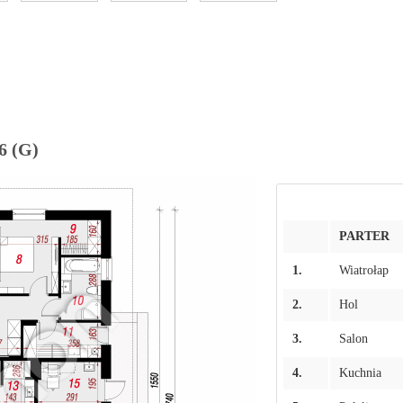
6 (G)
PARTER
1.
Wiatrołap
2.
Hol
3.
Salon
4.
Kuchnia