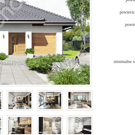
powierz
powie
minimalne w