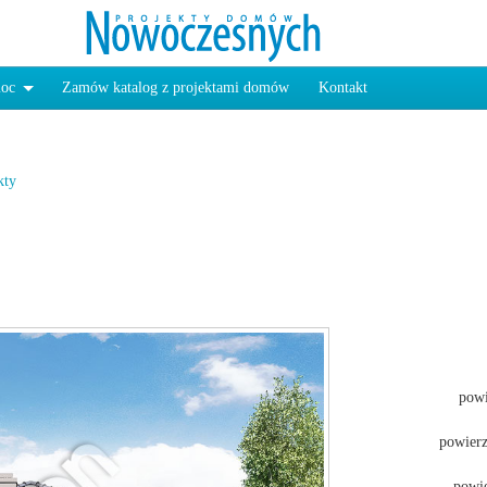
oc
Zamów katalog z projektami domów
Kontakt
kty
pow
powierz
powie