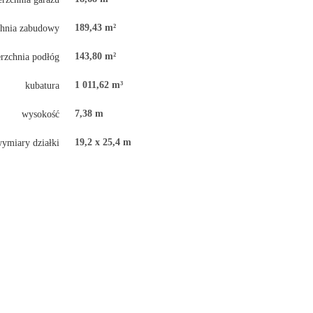
189,43 m²
chnia zabudowy
143,80 m²
rzchnia podłóg
1 011,62 m³
kubatura
7,38 m
wysokość
19,2 x 25,4 m
ymiary działki