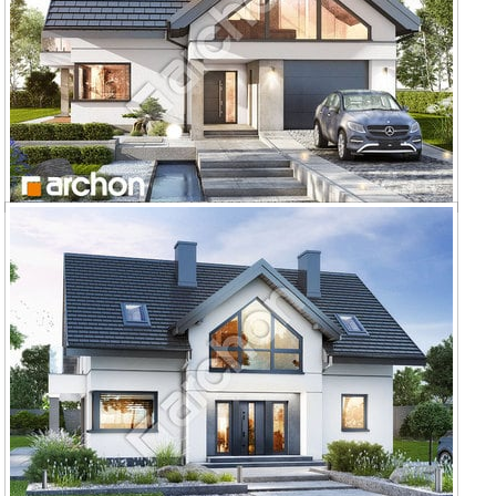
Dom w telimach (G)