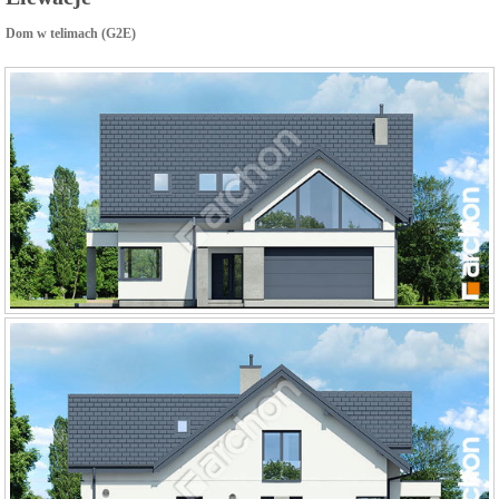
Dom w telimach (G2E)