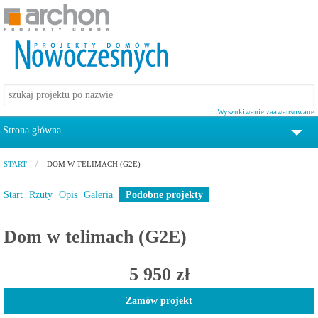
Wyszukiwanie zaawansowane
Strona główna
tel. 12 372 19 00
START
DOM W TELIMACH (G2E)
Projekty domów
Start
Rzuty
Opis
Galeria
Podobne projekty
Pomoc
Dom w telimach (G2E)
Zamów katalog z projektami domów
5 950 zł
Kontakt
Zamów projekt