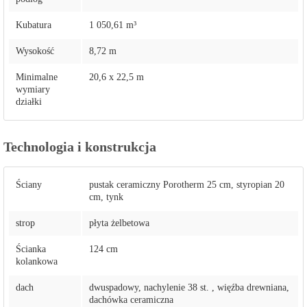
Kubatura
1 050,61 m³
Wysokość
8,72 m
Minimalne
20,6 x 22,5 m
wymiary
działki
Technologia i konstrukcja
Ściany
pustak ceramiczny Porotherm 25 cm, styropian 20
cm, tynk
strop
płyta żelbetowa
Ścianka
124 cm
kolankowa
dach
dwuspadowy, nachylenie 38 st. , więźba drewniana,
dachówka ceramiczna