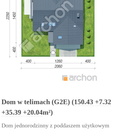
Dom w telimach (G2E) (
150.43
+7.32
+35.39
+20.04
m²)
Dom jednorodzinny z poddaszem użytkowym