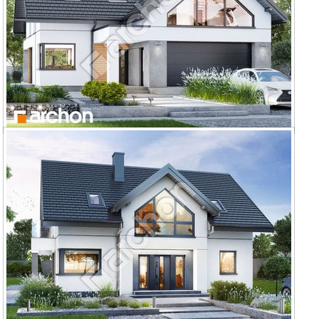
Dom w telimach 5 (G2E) OZE