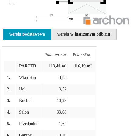
wersja podstawowa
wersja w lustrzanym odbiciu
Pow. użytkowa
Pow. podłogi
PARTER
113,40 m²
116,19 m²
1.
Wiatrołap
3,85
2.
Hol
3,52
3.
Kuchnia
10,99
4.
Salon
33,08
5.
Przedpokój
1,64
6.
Gabinet
10,10