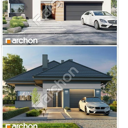
Dom w renklodach 39 (G2E)