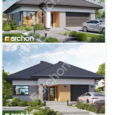
Dom w renklodach 34 (G2E)