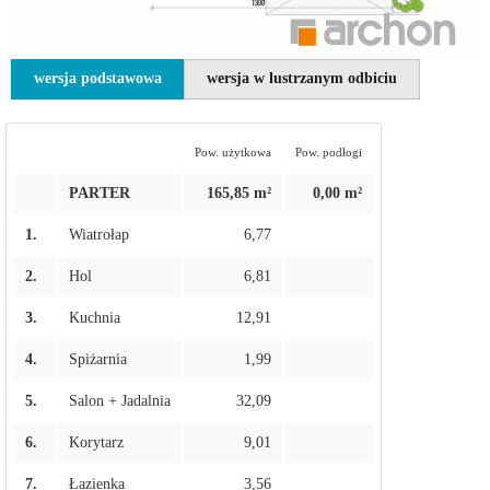
wersja podstawowa
wersja w lustrzanym odbiciu
Pow. użytkowa
Pow. podłogi
PARTER
165,85 m²
0,00 m²
1.
Wiatrołap
6,77
2.
Hol
6,81
3.
Kuchnia
12,91
4.
Spiżarnia
1,99
5.
Salon + Jadalnia
32,09
6.
Korytarz
9,01
7.
Łazienka
3,56