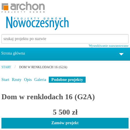
Wyszukiwanie zaawansowane
Strona główna
tel. 12 372 19 00
START
DOM W RENKLODACH 16 (G2A)
Projekty domów
Start
Rzuty
Opis
Galeria
Podobne projekty
Pomoc
Dom w renklodach 16 (G2A)
Zamów katalog z projektami domów
5 500 zł
Kontakt
Zamów projekt