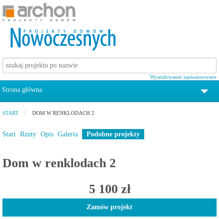
Wyszukiwanie zaawansowane
Strona główna
tel. 12 372 19 00
START
DOM W RENKLODACH 2
Projekty domów
Start
Rzuty
Opis
Galeria
Podobne projekty
Pomoc
Dom w renklodach 2
Zamów katalog z projektami domów
5 100 zł
Kontakt
Zamów projekt