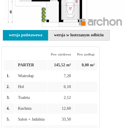
wersja podstawowa
wersja w lustrzanym odbiciu
Pow. użytkowa
Pow. podłogi
PARTER
145,52 m²
0,00 m²
1.
Wiatrołap
7,28
2.
Hol
6,10
3.
Toaleta
2,12
4.
Kuchnia
12,60
5.
Salon + Jadalnia
33,50