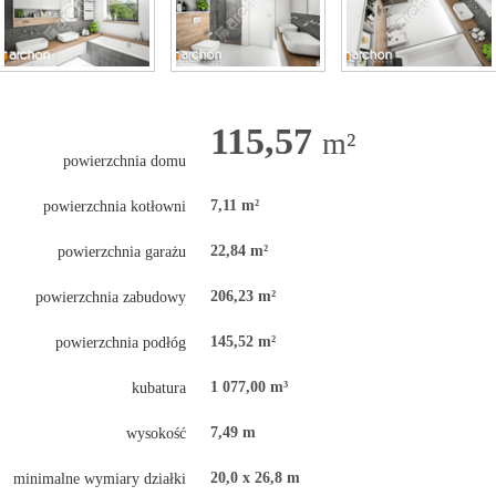
115,57
m²
powierzchnia domu
7,11 m²
powierzchnia kotłowni
22,84 m²
powierzchnia garażu
206,23 m²
powierzchnia zabudowy
145,52 m²
powierzchnia podłóg
1 077,00 m³
kubatura
7,49 m
wysokość
20,0 x 26,8 m
minimalne wymiary działki