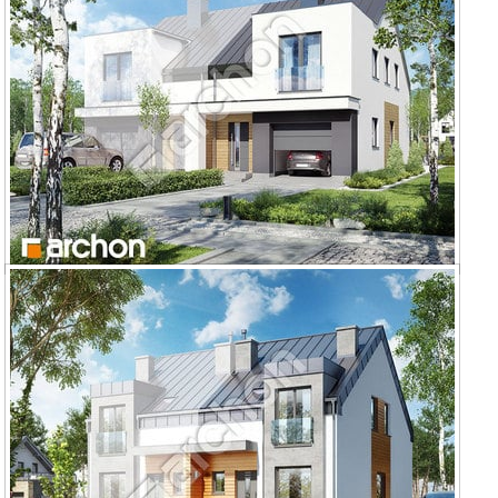
Dom pod miłorzębem 7 (GBN)