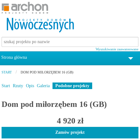
Wyszukiwanie zaawansowane
Strona główna
tel. 12 372 19 00
START
DOM POD MIŁORZĘBEM 16 (GB)
Projekty domów
Start
Rzuty
Opis
Galeria
Podobne projekty
Pomoc
Dom pod miłorzębem 16 (GB)
Zamów katalog z projektami domów
4 920 zł
Kontakt
Zamów projekt