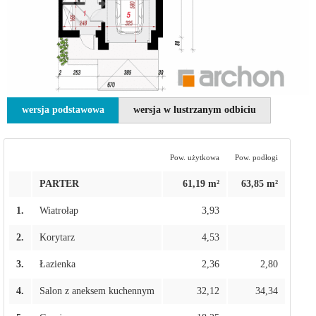
wersja podstawowa
wersja w lustrzanym odbiciu
Pow. użytkowa
Pow. podłogi
PARTER
61,19 m²
63,85 m²
1.
Wiatrołap
3,93
2.
Korytarz
4,53
3.
Łazienka
2,36
2,80
4.
Salon z aneksem kuchennym
32,12
34,34