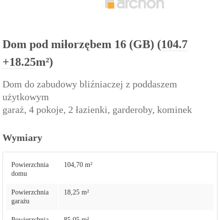
Dom pod miłorzębem 16 (GB) (
104.7
+18.25
m²)
Dom do zabudowy bliźniaczej z poddaszem
użytkowym
garaż, 4 pokoje, 2 łazienki, garderoby, kominek
Wymiary
Powierzchnia
104,70 m²
domu
Powierzchnia
18,25 m²
garażu
Powierzchnia
85,05 m²