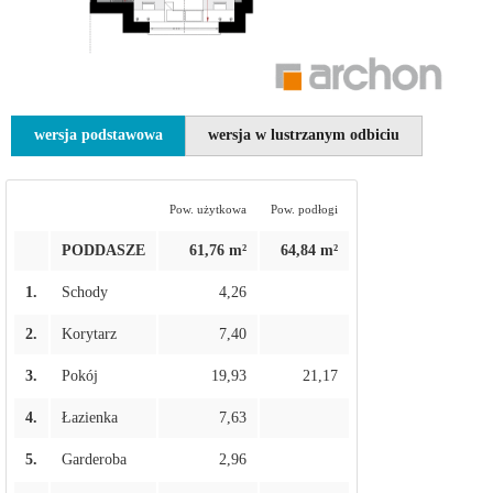
wersja podstawowa
wersja w lustrzanym odbiciu
Pow. użytkowa
Pow. podłogi
PODDASZE
61,76 m²
64,84 m²
1.
Schody
4,26
2.
Korytarz
7,40
3.
Pokój
19,93
21,17
4.
Łazienka
7,63
5.
Garderoba
2,96