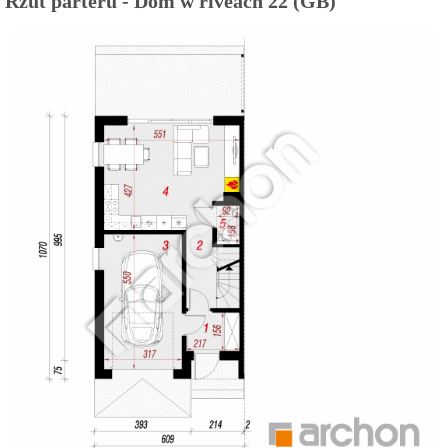
Rzut parteru - Dom w riveach 22 (GB)