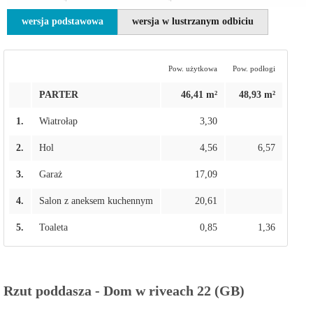
wersja podstawowa
wersja w lustrzanym odbiciu
Pow. użytkowa
Pow. podłogi
PARTER
46,41 m²
48,93 m²
1.
Wiatrołap
3,30
2.
Hol
4,56
6,57
3.
Garaż
17,09
4.
Salon z aneksem kuchennym
20,61
5.
Toaleta
0,85
1,36
Rzut poddasza - Dom w riveach 22 (GB)