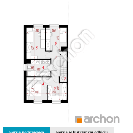
wersja podstawowa
wersja w lustrzanym odbiciu