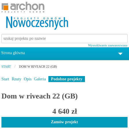
Wyszukiwanie zaawansowane
Strona główna
tel. 12 372 19 00
START
DOM W RIVEACH 22 (GB)
Projekty domów
Start
Rzuty
Opis
Galeria
Podobne projekty
Pomoc
Dom w riveach 22 (GB)
Zamów katalog z projektami domów
4 640 zł
Kontakt
Zamów projekt